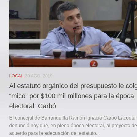
Local
Deportes
JUDICIAL
ÁREA METROPOLITANA
REGIONAL
DEPARTAMENTAL
Internacional
OPINIÓN
LOCAL
30 AGO, 2019
Contactenos
Al estatuto orgánico del presupuesto le col
facebook
“mico” por $100 mil millones para la época
Twitter
electoral: Carbó
Instagram
El concejal de Barranquilla Ramón Ignacio Carbó Lacoutu
Registro ISSN: 2711-3299
denunció hoy que, en plena época electoral, al proyecto de
acuerdo para la adecuación del estatuto...