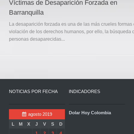
Víctimas de Desaparición Forzada en
Barranquilla
La desaparición forzada es una de las más crueles formas
violación de los derechos humanos, por ello, la búsqueda 
personas desaparecidas...
NOTICIAS POR FECHA
INDICADORES
Dolar Hoy Colombia
agosto 2019
L
M
X
J
V
S
D
1
2
3
4