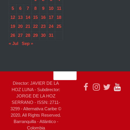
5
6
7
8
9
10
11
12
13
14
15
16
17
18
19
20
21
22
23
24
25
26
27
28
29
30
31
« Jul
Sep »
Director: JAVIER DE LA
HOZ LUNA - Subdirector:
JORGE DE LA HOZ
SERRANO - ISSN: 2711-
3299 - Alternativa Caribe ©
2020. All Rights Reserved.
Barranquilla - Atlántico -
Colombia