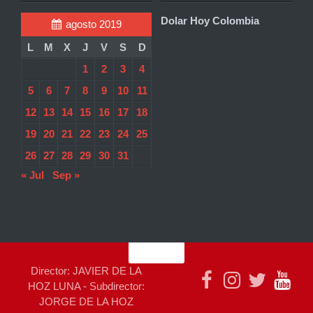
Dolar Hoy Colombia
agosto 2019
L
M
X
J
V
S
D
1
2
3
4
5
6
7
8
9
10
11
12
13
14
15
16
17
18
19
20
21
22
23
24
25
26
27
28
29
30
31
« Jul
Sep »
Director: JAVIER DE LA
HOZ LUNA - Subdirector:
JORGE DE LA HOZ