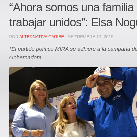
Local
“Ahora somos una familia
Deportes
trabajar unidos”: Elsa No
JUDICIAL
ÁREA METROPOLITANA
POR
ALTERNATIVA CARIBE
· SEPTIEMBRE 13, 2019
REGIONAL
*El partido político MIRA se adhiere a la campaña d
DEPARTAMENTAL
Gobernadora.
Internacional
OPINIÓN
Contactenos
facebook
Twitter
Instagram
Registro ISSN: 2711-3299