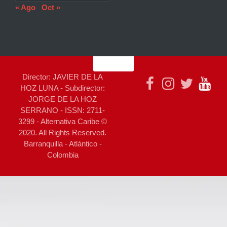
« Ago
Oct »
Director: JAVIER DE LA
HOZ LUNA - Subdirector:
JORGE DE LA HOZ
SERRANO - ISSN: 2711-
3299 - Alternativa Caribe ©
2020. All Rights Reserved.
Barranquilla - Atlántico -
Colombia