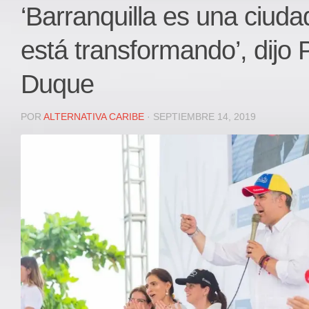
Local
‘Barranquilla es una ciud
Deportes
está transformando’, dijo 
JUDICIAL
ÁREA METROPOLITANA
Duque
REGIONAL
DEPARTAMENTAL
POR
ALTERNATIVA CARIBE
· SEPTIEMBRE 14, 2019
Internacional
OPINIÓN
Contactenos
facebook
Twitter
Instagram
Registro ISSN: 2711-3299