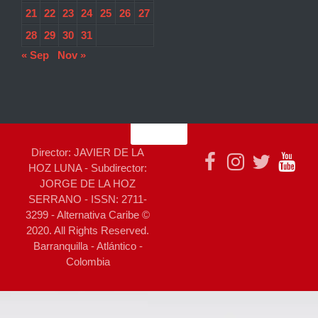
21
22
23
24
25
26
27
28
29
30
31
« Sep
Nov »
Director: JAVIER DE LA
HOZ LUNA - Subdirector:
JORGE DE LA HOZ
SERRANO - ISSN: 2711-
3299 - Alternativa Caribe ©
2020. All Rights Reserved.
Barranquilla - Atlántico -
Colombia