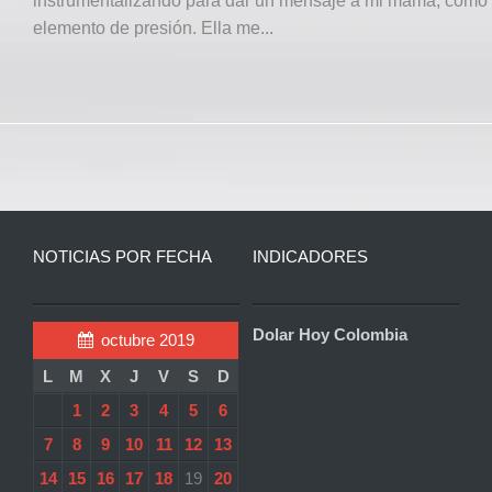
instrumentalizando para dar un mensaje a mi mamá, como
elemento de presión. Ella me...
NOTICIAS POR FECHA
INDICADORES
Dolar Hoy Colombia
octubre 2019
L
M
X
J
V
S
D
1
2
3
4
5
6
7
8
9
10
11
12
13
14
15
16
17
18
19
20