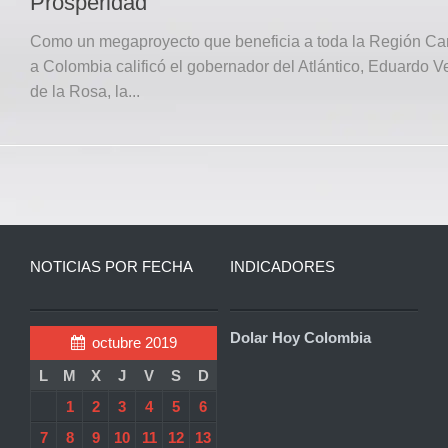
Prosperidad
Como un megaproyecto que beneficia a toda la Región Car
a Colombia calificó el gobernador del Atlántico, Eduardo V
de la Rosa, la...
NOTICIAS POR FECHA
INDICADORES
Dolar Hoy Colombia
octubre 2019
L
M
X
J
V
S
D
1
2
3
4
5
6
7
8
9
10
11
12
13