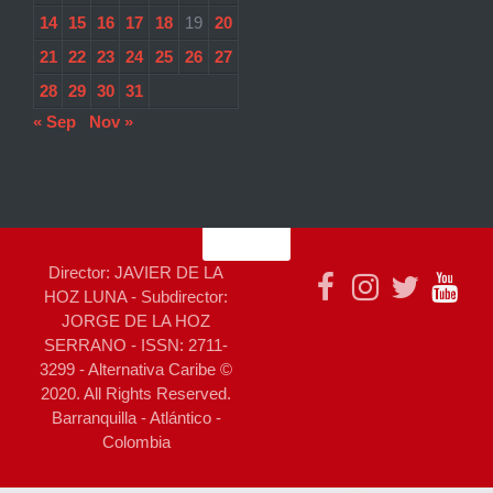
14
15
16
17
18
19
20
21
22
23
24
25
26
27
28
29
30
31
« Sep
Nov »
Director: JAVIER DE LA
HOZ LUNA - Subdirector:
JORGE DE LA HOZ
SERRANO - ISSN: 2711-
3299 - Alternativa Caribe ©
2020. All Rights Reserved.
Barranquilla - Atlántico -
Colombia