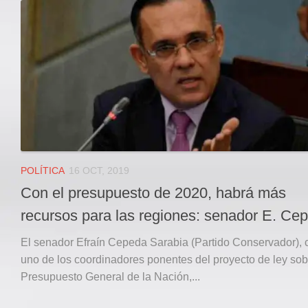
Local
Deportes
JUDICIAL
ÁREA METROPOLITANA
REGIONAL
DEPARTAMENTAL
Internacional
OPINIÓN
POLÍTICA
16 OCT, 2019
Contactenos
Con el presupuesto de 2020, habrá más
facebook
recursos para las regiones: senador E. Ce
Twitter
El senador Efraín Cepeda Sarabia (Partido Conservador),
Instagram
uno de los coordinadores ponentes del proyecto de ley sob
Presupuesto General de la Nación,...
Registro ISSN: 2711-3299