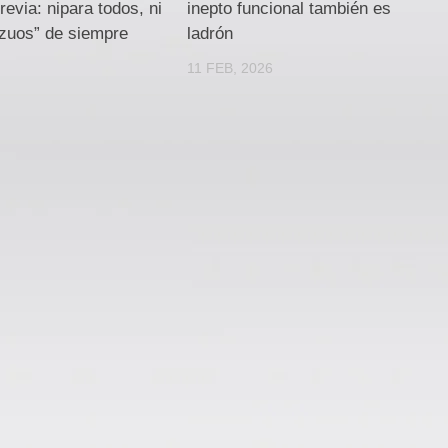
revia: nipara todos, ni
inepto funcional también es
azuos” de siempre
ladrón
11 FEB, 2026