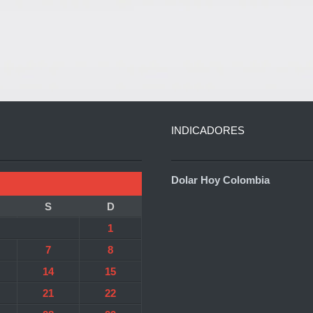
INDICADORES
Dolar Hoy Colombia
S
D
1
7
8
14
15
21
22