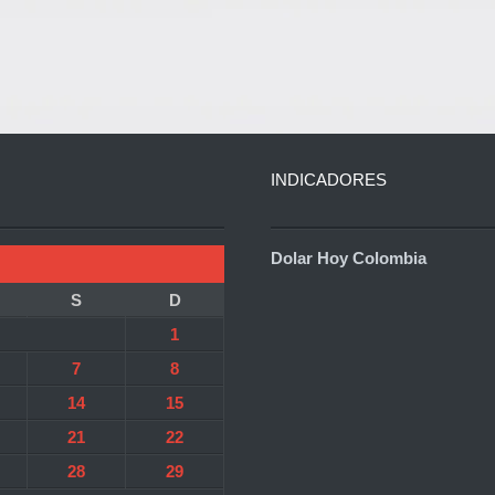
INDICADORES
Dolar Hoy Colombia
S
D
1
7
8
14
15
21
22
28
29