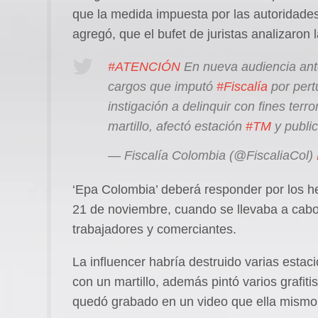
que la medida impuesta por las autoridades
agregó, que el bufet de juristas analizaron
#ATENCIÓN
En nueva audiencia ante
cargos que imputó
#Fiscalía
por pert
instigación a delinquir con fines ter
martillo, afectó estación
#TM
y publi
— Fiscalía Colombia (@FiscaliaCol)
‘Epa Colombia’ deberá responder por los 
21 de noviembre, cuando se llevaba a cabo 
trabajadores y comerciantes.
La influencer habría destruido varias estac
con un martillo, además pintó varios grafiti
quedó grabado en un video que ella mismo 