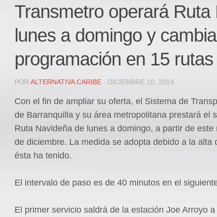
Local
Transmetro operará Ruta
Deportes
lunes a domingo y cambia
JUDICIAL
ÁREA METROPOLITANA
programación en 15 rutas
REGIONAL
DEPARTAMENTAL
POR
ALTERNATIVA CARIBE
· DICIEMBRE 10, 2019
Internacional
Con el fin de ampliar su oferta, el Sistema de Trans
OPINIÓN
de Barranquilla y su área metropolitana prestará el s
Contactenos
Ruta Navideña de lunes a domingo, a partir de este
de diciembre. La medida se adopta debido a la alt
facebook
ésta ha tenido.
Twitter
Instagram
El intervalo de paso es de 40 minutos en el siguiente
Registro ISSN: 2711-3299
El primer servicio saldrá de la estación Joe Arroyo a