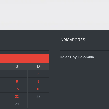
INDICADORES
Dolar Hoy Colombia
S
D
1
2
8
9
15
16
22
23
29