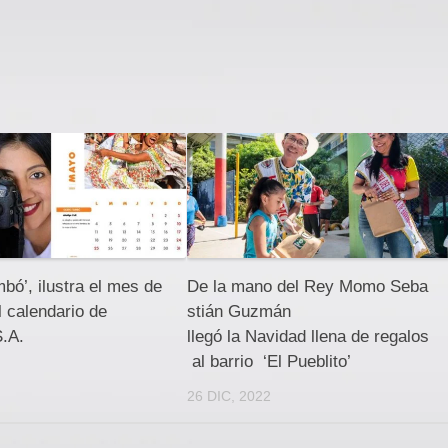
bó’, ilustra el mes de
De la mano del Rey Momo Seba
 calendario de
stián Guzmán
S.A.
llegó la Navidad llena de regalos
al barrio ‘El Pueblito’
26 DIC, 2022