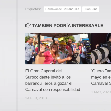
Etiquetas:
Carnaval de Barranquilla
Juan Piña
TAMBIEN PODRÍA INTERESARLE
El Gran Caporal del
‘Quero Tam
Suroccidente invitó a los
mayo en el
barranquilleros a gozar el
Carnaval 
Carnaval con responsabilidad
1 MAY, 2020
24 FEB, 2019