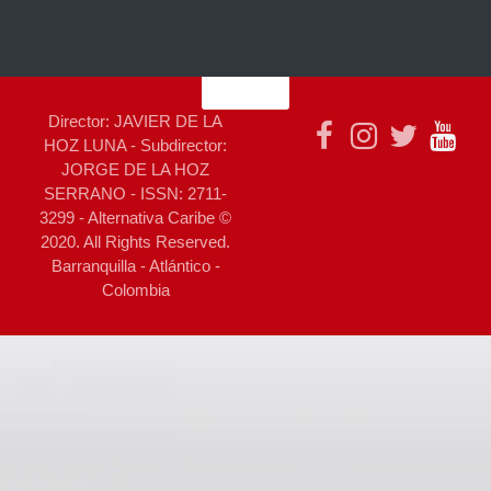
Director: JAVIER DE LA
HOZ LUNA - Subdirector:
JORGE DE LA HOZ
SERRANO - ISSN: 2711-
3299 - Alternativa Caribe ©
2020. All Rights Reserved.
Barranquilla - Atlántico -
Colombia