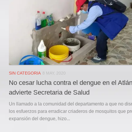
Local
Deportes
JUDICIAL
ÁREA METROPOLITANA
REGIONAL
DEPARTAMENTAL
Internacional
OPINIÓN
SIN CATEGORIA
8 MAY, 2020
Contactenos
No cesar lucha contra el dengue en el Atlán
facebook
advierte Secretaria de Salud
Twitter
Un llamado a la comunidad del departamento a que no di
Instagram
los esfuerzos para erradicar criaderos de mosquitos que pr
expansión del dengue, hizo...
Registro ISSN: 2711-3299