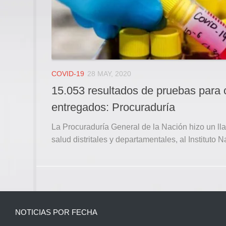
COVID-19
28 MAY, 2020
15.053 resultados de pruebas para 
entregados: Procuraduría
La Procuraduría General de la Nación hizo un ll
salud distritales y departamentales, al Instituto N
NOTICIAS POR FECHA