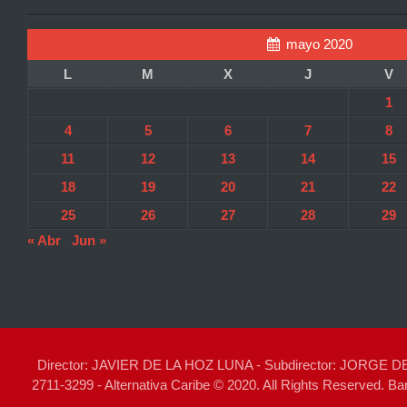
mayo 2020
L
M
X
J
V
1
4
5
6
7
8
11
12
13
14
15
18
19
20
21
22
25
26
27
28
29
« Abr
Jun »
Director: JAVIER DE LA HOZ LUNA - Subdirector: JORGE
2711-3299 - Alternativa Caribe © 2020. All Rights Reserved. Barr