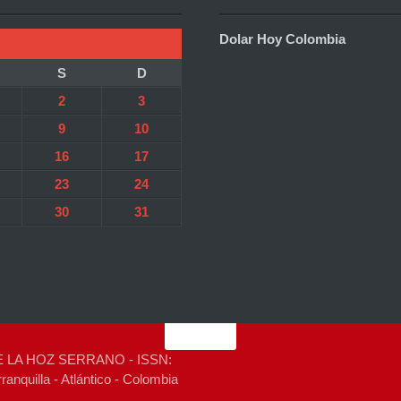
Dolar Hoy Colombia
S
D
2
3
9
10
16
17
23
24
30
31
 DE LA HOZ SERRANO - ISSN:
anquilla - Atlántico - Colombia