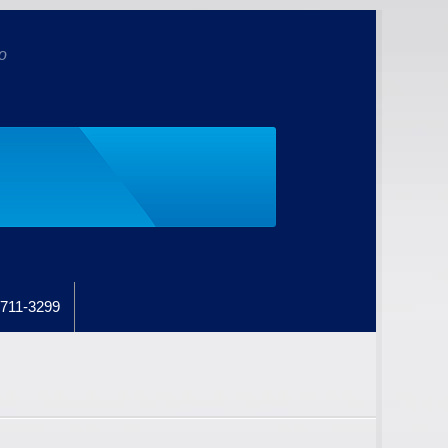
o
711-3299