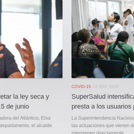
COVID-19
28 MAY, 2020
etar la ley seca y
SuperSalud intensific
15 de junio
presta a los usuarios
adora del Atlántico, Elsa
La Superintendencia Nacional
departamento, el alcalde
las actuaciones que vienen de
intervienen directamente...