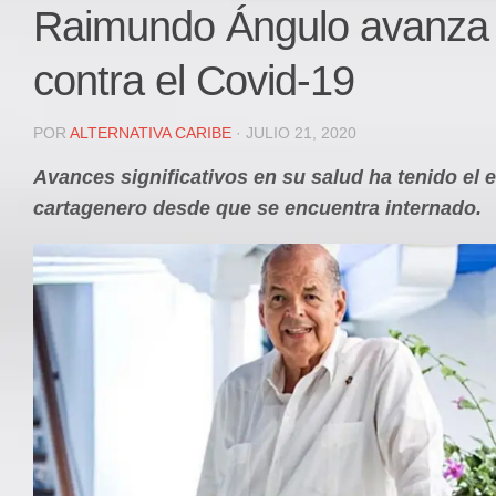
Local
Raimundo Ángulo avanza 
Deportes
contra el Covid-19
JUDICIAL
ÁREA METROPOLITANA
POR
ALTERNATIVA CARIBE
· JULIO 21, 2020
REGIONAL
Avances significativos en su salud ha tenido el 
DEPARTAMENTAL
cartagenero desde que se encuentra internado.
Internacional
OPINIÓN
Contactenos
facebook
Twitter
Instagram
Registro ISSN: 2711-3299