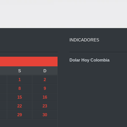
INDICADORES
Dolar Hoy Colombia
S
D
1
2
8
9
15
16
22
23
29
30