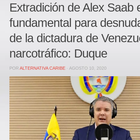
Local
Extradición de Alex Saab 
Deportes
fundamental para desnuda
JUDICIAL
ÁREA METROPOLITANA
de la dictadura de Venezu
REGIONAL
narcotráfico: Duque
DEPARTAMENTAL
Internacional
POR
ALTERNATIVA CARIBE
· AGOSTO 10, 2020
OPINIÓN
Contactenos
facebook
Twitter
Instagram
Registro ISSN: 2711-3299