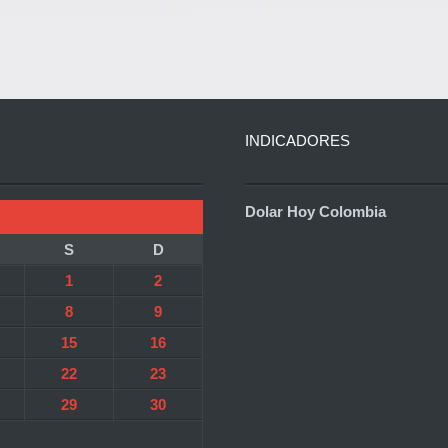
INDICADORES
Dolar Hoy Colombia
S
D
1
2
8
9
15
16
22
23
29
30