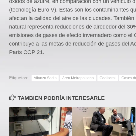
óxidos de azufre, en comparación con un vehículo d
(tecnología Euro V). Estas son los contaminantes q
afectan la calidad del aire de las ciudades. También 
natural representa reducciones de alrededor del 30
emisiones de gases de efecto invernadero como el 
contribuye a las metas de reducción de gases del A
París COP 21.
Etiquetas:
Alianza Sodis
Area Metropolitana
Coolitoral
Gases de
TAMBIEN PODRÍA INTERESARLE