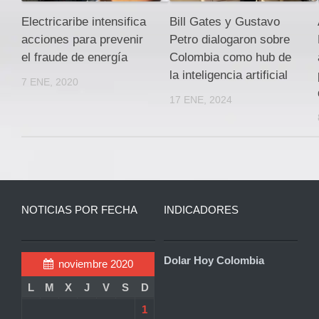
Electricaribe intensifica
Bill Gates y Gustavo
acciones para prevenir
Petro dialogaron sobre
el fraude de energía
Colombia como hub de
la inteligencia artificial
7 ENE, 2020
17 ENE, 2024
NOTICIAS POR FECHA
INDICADORES
Dolar Hoy Colombia
noviembre 2020
L
M
X
J
V
S
D
1