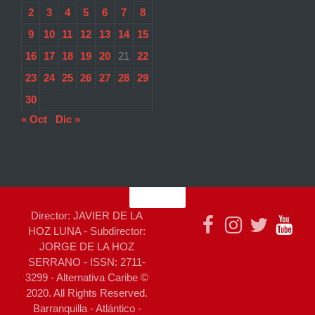
2
3
4
5
6
7
8
9
10
11
12
13
14
15
16
17
18
19
20
21
22
23
24
25
26
27
28
29
30
« Oct
Dic »
Director: JAVIER DE LA
HOZ LUNA - Subdirector:
JORGE DE LA HOZ
SERRANO - ISSN: 2711-
3299 - Alternativa Caribe ©
2020. All Rights Reserved.
Barranquilla - Atlántico -