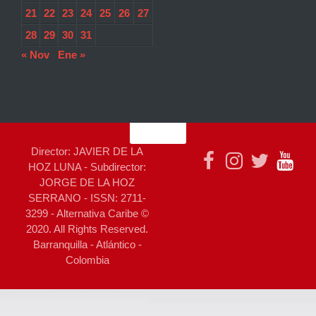
21
22
23
24
25
26
27
28
29
30
31
« Nov
Ene »
Director: JAVIER DE LA
HOZ LUNA - Subdirector:
JORGE DE LA HOZ
SERRANO - ISSN: 2711-
3299 - Alternativa Caribe ©
2020. All Rights Reserved.
Barranquilla - Atlántico -
Colombia