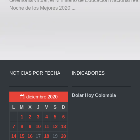
ceremonia virtual, el Ministerio de Educación Nacional real
Noche de los Mejores 2020’,...
NOTICIAS POR FECHA
INDICADORES
Dolar Hoy Colombia
diciembre 2020
L
M
X
J
V
S
D
1
2
3
4
5
6
7
8
9
10
11
12
13
14
15
16
17
18
19
20