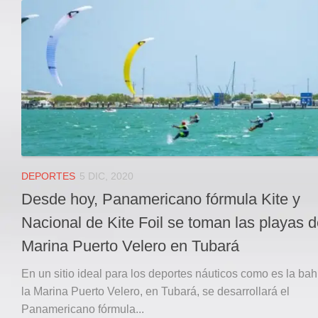
Local
Deportes
JUDICIAL
ÁREA METROPOLITANA
REGIONAL
DEPARTAMENTAL
Internacional
OPINIÓN
DEPORTES
5 DIC, 2020
Contactenos
Desde hoy, Panamericano fórmula Kite y
facebook
Nacional de Kite Foil se toman las playas d
Twitter
Marina Puerto Velero en Tubará
Instagram
En un sitio ideal para los deportes náuticos como es la bah
Registro ISSN: 2711-3299
la Marina Puerto Velero, en Tubará, se desarrollará el
Panamericano fórmula...