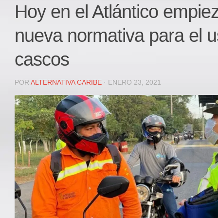
Local
Hoy en el Atlántico empiez
Deportes
nueva normativa para el 
JUDICIAL
ÁREA METROPOLITANA
cascos
REGIONAL
DEPARTAMENTAL
POR
ALTERNATIVA CARIBE
· ENERO 23, 2021
Internacional
OPINIÓN
Contactenos
facebook
Twitter
Instagram
Registro ISSN: 2711-3299