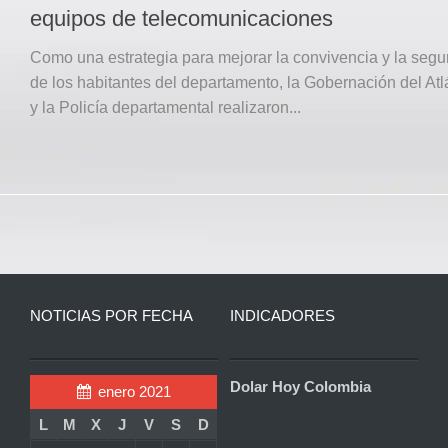
equipos de telecomunicaciones
Como una estrategia para mejorar la convivencia y la segu
de los habitantes del departamento, la Gobernación del Atl
y la Policía departamental realizaron...
NOTICIAS POR FECHA
INDICADORES
Dolar Hoy Colombia
enero 2021
L
M
X
J
V
S
D