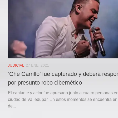
Local
Deportes
JUDICIAL
ÁREA METROPOLITANA
REGIONAL
DEPARTAMENTAL
Internacional
OPINIÓN
JUDICIAL
27 ENE, 2021
Contactenos
‘Che Carrillo’ fue capturado y deberá respo
facebook
por presunto robo cibernético
Twitter
El cantante y actor fue apresado junto a cuatro personas en
Instagram
ciudad de Valledupar. En estos momentos se encuentra en
de...
Registro ISSN: 2711-3299