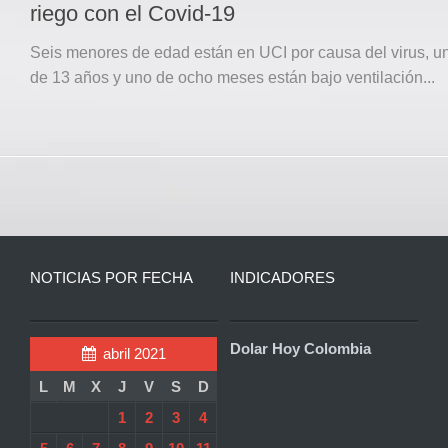
riego con el Covid-19
Seis menores de edad están en UCI por causa del virus, u
de 13 años y uno de ocho meses están bajo ventilación...
NOTICIAS POR FECHA
INDICADORES
Dolar Hoy Colombia
abril 2021
L
M
X
J
V
S
D
1
2
3
4