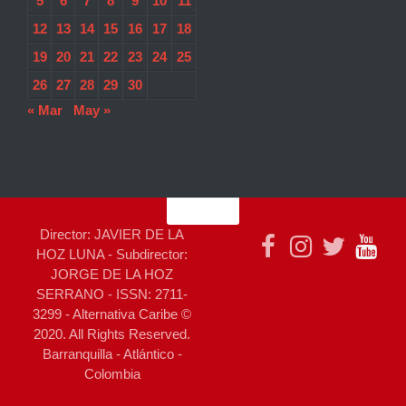
5
6
7
8
9
10
11
12
13
14
15
16
17
18
19
20
21
22
23
24
25
26
27
28
29
30
« Mar
May »
Director: JAVIER DE LA
HOZ LUNA - Subdirector:
JORGE DE LA HOZ
SERRANO - ISSN: 2711-
3299 - Alternativa Caribe ©
2020. All Rights Reserved.
Barranquilla - Atlántico -
Colombia