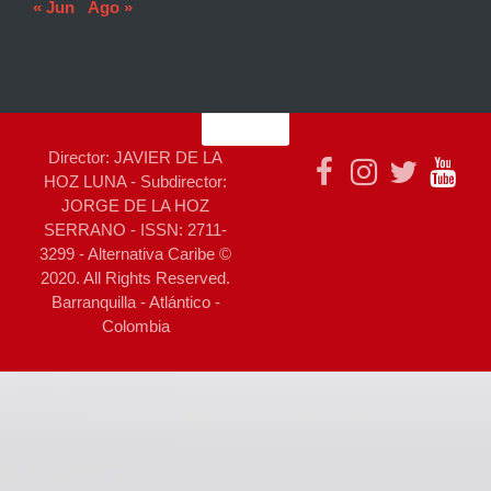
« Jun
Ago »
Director: JAVIER DE LA
HOZ LUNA - Subdirector:
JORGE DE LA HOZ
SERRANO - ISSN: 2711-
3299 - Alternativa Caribe ©
2020. All Rights Reserved.
Barranquilla - Atlántico -
Colombia