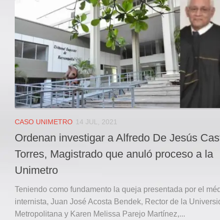
Local
Deportes
JUDICIAL
ÁREA METROPOLITANA
REGIONAL
DEPARTAMENTAL
Internacional
OPINIÓN
CASO UNIMETRO
14 JUL, 2021
Contactenos
Ordenan investigar a Alfredo De Jesús Cast
facebook
Torres, Magistrado que anuló proceso a la
Twitter
Unimetro
Instagram
Teniendo como fundamento la queja presentada por el mé
Registro ISSN: 2711-3299
internista, Juan José Acosta Bendek, Rector de la Univers
Metropolitana y Karen Melissa Parejo Martínez,...