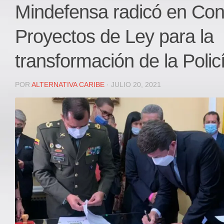
Local
Mindefensa radicó en Co
Deportes
Proyectos de Ley para la
JUDICIAL
ÁREA METROPOLITANA
transformación de la Polic
REGIONAL
DEPARTAMENTAL
POR
ALTERNATIVA CARIBE
· JULIO 20, 2021
Internacional
OPINIÓN
Contactenos
facebook
Twitter
Instagram
Registro ISSN: 2711-3299