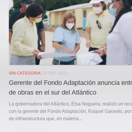
Local
Deportes
JUDICIAL
ÁREA METROPOLITANA
REGIONAL
DEPARTAMENTAL
Internacional
OPINIÓN
SIN CATEGORIA
22 SEP, 2021
Contactenos
Gerente del Fondo Adaptación anuncia ent
facebook
de obras en el sur del Atlántico
Twitter
La gobernadora del Atlántico, Elsa Noguera, realizó un rec
Instagram
con la gerente del Fondo Adaptación, Raquel Garavito, por
de infraestructura que, en materia...
Registro ISSN: 2711-3299