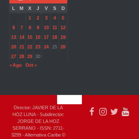
L
M
X
J
V
S
D
1
2
3
4
5
6
7
8
9
10
11
12
13
14
15
16
17
18
19
20
21
22
23
24
25
26
27
28
29
30
« Ago
Oct »
Director: JAVIER DE LA
HOZ LUNA - Subdirector:
JORGE DE LA HOZ
SERRANO - ISSN: 2711-
3299 - Alternativa Caribe ©