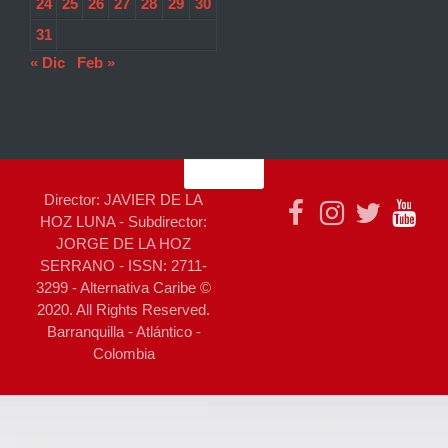
24
25
26
27
28
29
30
31
« Dic
Feb »
Director: JAVIER DE LA
HOZ LUNA - Subdirector:
JORGE DE LA HOZ
SERRANO - ISSN: 2711-
3299 - Alternativa Caribe ©
2020. All Rights Reserved.
Barranquilla - Atlántico -
Colombia