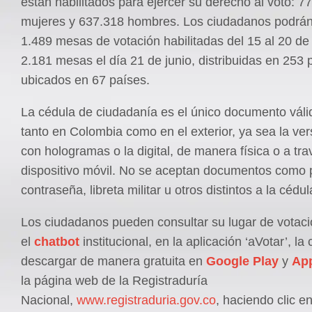
están habilitados para ejercer su derecho al voto: 7
mujeres y 637.318 hombres. Los ciudadanos podrán
1.489 mesas de votación habilitadas del 15 al 20 de 
2.181 mesas el día 21 de junio, distribuidas en 253 
ubicados en 67 países.
La cédula de ciudadanía es el único documento válid
tanto en Colombia como en el exterior, ya sea la ver
con hologramas o la digital, de manera física o a tra
dispositivo móvil. No se aceptan documentos como 
contraseña, libreta militar u otros distintos a la cédul
Los ciudadanos pueden consultar su lugar de votac
el
chatbot
institucional, en la aplicación ‘aVotar’, l
descargar de manera gratuita en
Google Play
y
App
la página web de la Registraduría
Nacional,
www.registraduria.gov.co
, haciendo clic en