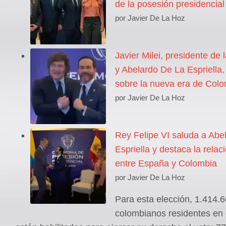
de la posesión presidencial
por Javier De La Hoz
Javier Milei, presidente de 
y Abelardo De La Espriella
sobre la nueva era de Col
por Javier De La Hoz
Rey Felipe VI saluda a Abe
Espriella y destaca la relaci
entre España y Colombia
por Javier De La Hoz
Para esta elección, 1.414.
colombianos residentes en e