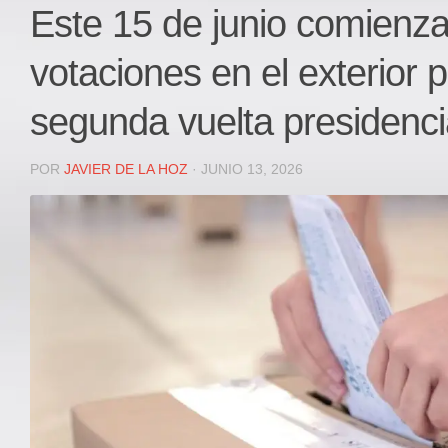
Local
Este 15 de junio comienza
Deportes
votaciones en el exterior p
JUDICIAL
ÁREA METROPOLITANA
segunda vuelta presidenci
REGIONAL
DEPARTAMENTAL
POR
JAVIER DE LA HOZ
· JUNIO 13, 2026
Internacional
OPINIÓN
Contactenos
facebook
Twitter
Instagram
Registro ISSN: 2711-3299