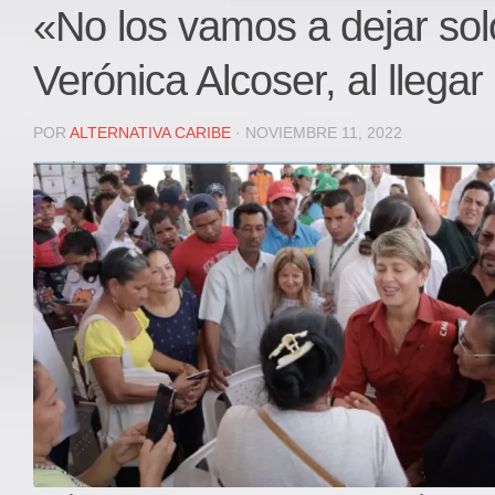
Local
«No los vamos a dejar sol
Deportes
Verónica Alcoser, al llegar
JUDICIAL
ÁREA METROPOLITANA
POR
ALTERNATIVA CARIBE
· NOVIEMBRE 11, 2022
REGIONAL
DEPARTAMENTAL
Internacional
OPINIÓN
Contactenos
facebook
Twitter
Instagram
Registro ISSN: 2711-3299