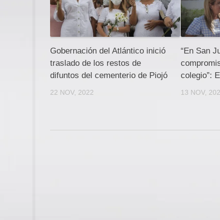
Gobernación del Atlántico inició
“En San Ju
traslado de los restos de
compromiso
difuntos del cementerio de Piojó
colegio”: 
22 NOV, 2022
13 NOV, 20