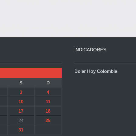
INDICADORES
Dolar Hoy Colombia
S
D
3
4
10
11
17
18
24
25
31