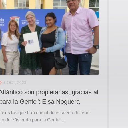
O
5 OCT, 2023
Atlántico son propietarias, gracias al
 para la Gente”: Elsa Noguera
censes las que han cumplido el sueño de tener
io de ‘Vivienda para la Gente’,...