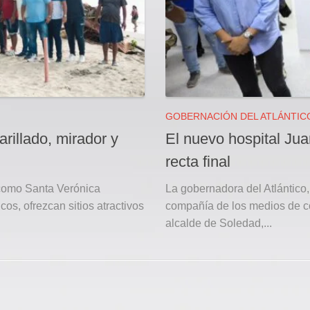
GOBERNACIÓN DEL ATLÁNTIC
rillado, mirador y
El nuevo hospital J
recta final
s como Santa Verónica
La gobernadora del Atlántico,
os, ofrezcan sitios atractivos
compañía de los medios de c
alcalde de Soledad,...