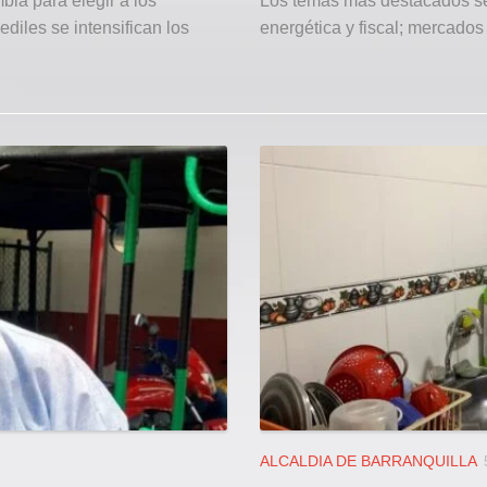
bia para elegir a los
Los temas más destacados ser
diles se intensifican los
energética y fiscal; mercados 
ALCALDIA DE BARRANQUILLA