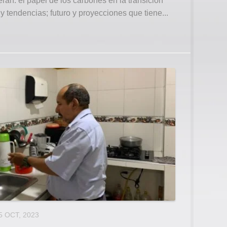
án: el papel de los carbones en la transición
y tendencias; futuro y proyecciones que tiene...
5 OCT, 2023