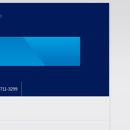
o
711-3299