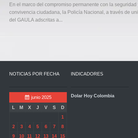
En el marco del compromiso permanente con la seguridad 
convivencia ciudadana, la Policía Nacional, a través de u
del GAULA adscritas a...
NOTICIAS POR FECHA
INDICADORES
Dolar Hoy Colombia
junio 2025
L
M
X
J
V
S
D
1
2
3
4
5
6
7
8
9
10
11
12
13
14
15