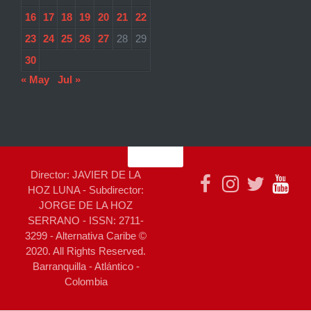
16
17
18
19
20
21
22
23
24
25
26
27
28
29
30
« May
Jul »
Director: JAVIER DE LA
HOZ LUNA - Subdirector:
JORGE DE LA HOZ
SERRANO - ISSN: 2711-
3299 - Alternativa Caribe ©
2020. All Rights Reserved.
Barranquilla - Atlántico -
Colombia