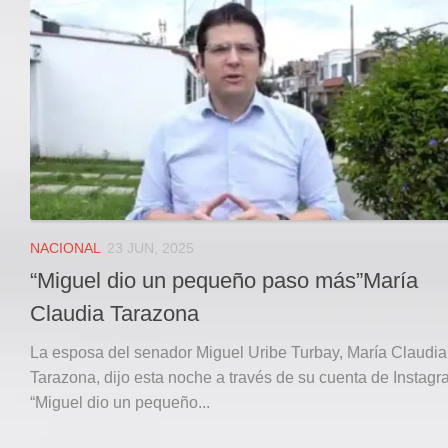
Local
Deportes
JUDICIAL
ÁREA METROPOLITANA
REGIONAL
DEPARTAMENTAL
Internacional
OPINIÓN
NACIONAL
23 JUN, 2025
Contactenos
“Miguel dio un pequeño paso más”María
facebook
Claudia Tarazona
Twitter
La esposa del senador Miguel Uribe Turbay, María Claudia
Instagram
Tarazona, dijo esta noche a través de su cuenta de Instag
“Miguel dio un pequeño...
Registro ISSN: 2711-3299