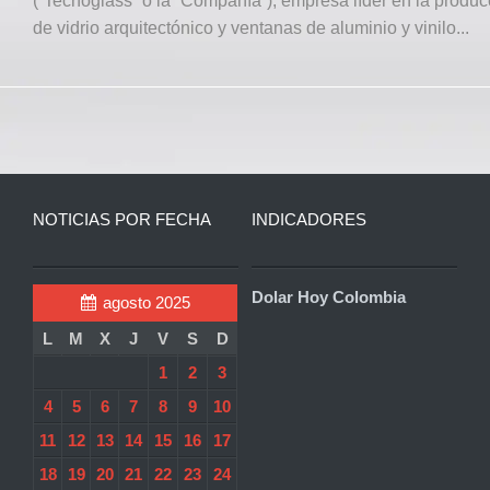
(“Tecnoglass” o la “Compañía”), empresa líder en la produc
de vidrio arquitectónico y ventanas de aluminio y vinilo...
NOTICIAS POR FECHA
INDICADORES
Dolar Hoy Colombia
agosto 2025
L
M
X
J
V
S
D
1
2
3
4
5
6
7
8
9
10
11
12
13
14
15
16
17
18
19
20
21
22
23
24