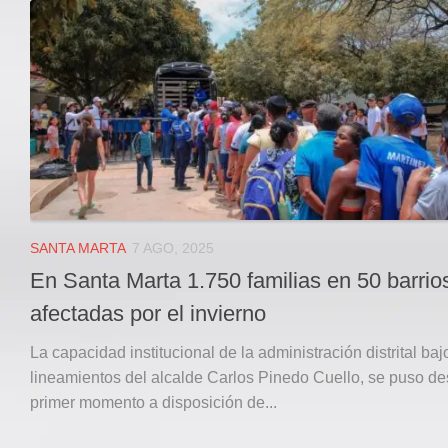
Local
Deportes
JUDICIAL
ÁREA METROPOLITANA
REGIONAL
DEPARTAMENTAL
Internacional
OPINIÓN
SANTA MARTA
7 AGO, 2025
Contactenos
En Santa Marta 1.750 familias en 50 barrio
facebook
afectadas por el invierno
Twitter
La capacidad institucional de la administración distrital baj
Instagram
lineamientos del alcalde Carlos Pinedo Cuello, se puso de
primer momento a disposición de...
Registro ISSN: 2711-3299