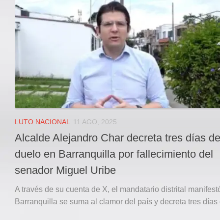
Local
Deportes
JUDICIAL
ÁREA METROPOLITANA
REGIONAL
DEPARTAMENTAL
Internacional
OPINIÓN
LUTO NACIONAL
11 AGO, 2025
Contactenos
Alcalde Alejandro Char decreta tres días d
facebook
duelo en Barranquilla por fallecimiento del
Twitter
senador Miguel Uribe
Instagram
A través de su cuenta de X, el mandatario distrital manifes
Registro ISSN: 2711-3299
Barranquilla se suma al clamor del país y decreta tres días 