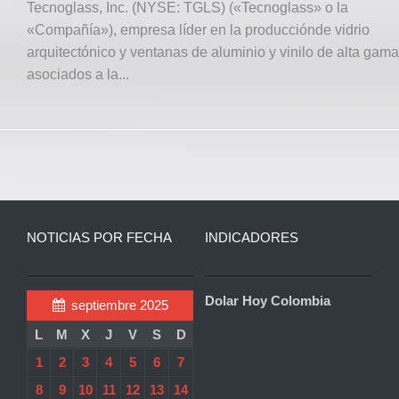
Tecnoglass, Inc. (NYSE: TGLS) («Tecnoglass» o la
«Compañía»), empresa líder en la producciónde vidrio
arquitectónico y ventanas de aluminio y vinilo de alta gama
asociados a la...
NOTICIAS POR FECHA
INDICADORES
Dolar Hoy Colombia
septiembre 2025
L
M
X
J
V
S
D
1
2
3
4
5
6
7
8
9
10
11
12
13
14