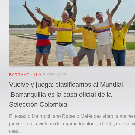
Local
Deportes
JUDICIAL
ÁREA METROPOLITANA
REGIONAL
DEPARTAMENTAL
Internacional
OPINIÓN
BARRANQUILLA
5 SEP, 2025
Contactenos
Vuelve y juega: clasificamos al Mundial,
facebook
!Barranquilla es la casa oficial de la
Twitter
Selección Colombia!
Instagram
El estadio Metropolitano Roberto Meléndez vibró la noche 
Registro ISSN: 2711-3299
jueves con la victoria del equipo tricolor. La fiesta, que se v
total...