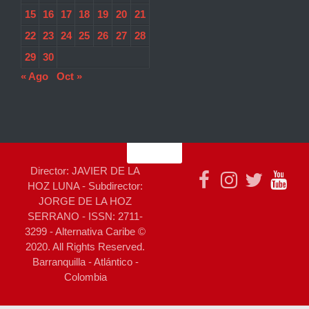
15
16
17
18
19
20
21
22
23
24
25
26
27
28
29
30
« Ago
Oct »
Director: JAVIER DE LA
HOZ LUNA - Subdirector:
JORGE DE LA HOZ
SERRANO - ISSN: 2711-
3299 - Alternativa Caribe ©
2020. All Rights Reserved.
Barranquilla - Atlántico -
Colombia