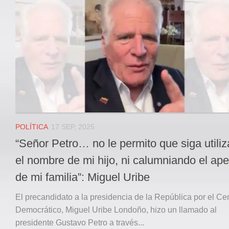
Local
Deportes
JUDICIAL
ÁREA METROPOLITANA
REGIONAL
DEPARTAMENTAL
Internacional
OPINIÓN
POLÍTICA
17 SEP, 2025
Contactenos
“Señor Petro… no le permito que siga utili
facebook
el nombre de mi hijo, ni calumniando el ape
Twitter
de mi familia”: Miguel Uribe
Instagram
El precandidato a la presidencia de la República por el Ce
Registro ISSN: 2711-3299
Democrático, Miguel Uribe Londoño, hizo un llamado al
presidente Gustavo Petro a través...