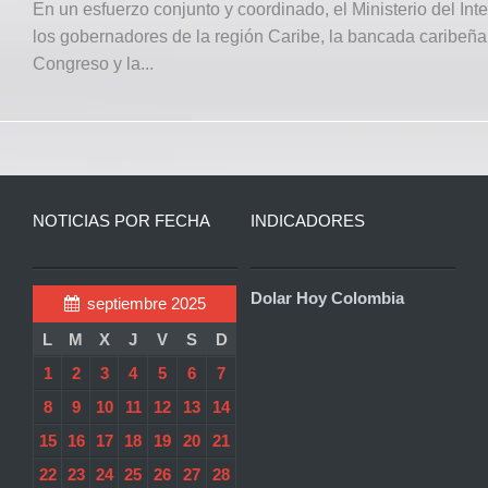
En un esfuerzo conjunto y coordinado, el Ministerio del Inter
los gobernadores de la región Caribe, la bancada caribeña
Congreso y la...
NOTICIAS POR FECHA
INDICADORES
Dolar Hoy Colombia
septiembre 2025
L
M
X
J
V
S
D
1
2
3
4
5
6
7
8
9
10
11
12
13
14
15
16
17
18
19
20
21
22
23
24
25
26
27
28