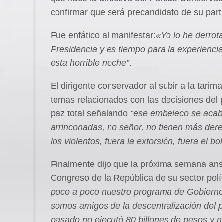
confirmar que será precandidato de su part
Fue enfático al manifestar:
«Yo lo he derro
Presidencia y es tiempo para la experienci
esta horrible noche”
.
El dirigente conservador al subir a la tari
temas relacionados con las decisiones del p
paz total señalando
“ese embeleco se acaba
arrinconadas, no señor, no tienen más dere
los violentos, fuera la extorsión, fuera el bo
Finalmente dijo que la próxima semana ansi
Congreso de la República de su sector po
poco a poco nuestro programa de Gobierno
somos amigos de la descentralización del 
pasado no ejecutó 80 billones de pesos y n