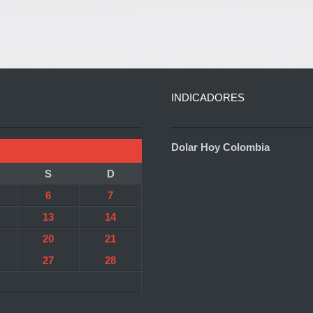
INDICADORES
Dolar Hoy Colombia
S
D
6
7
13
14
20
21
27
28