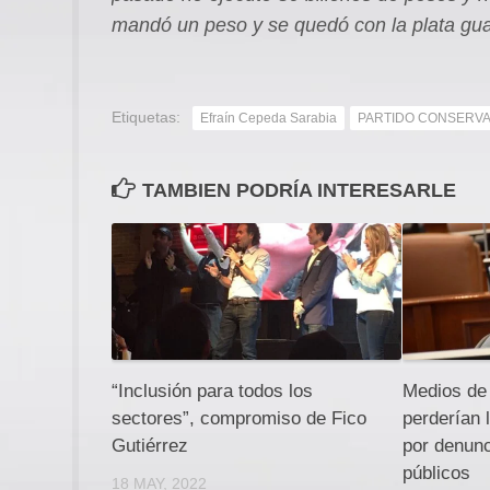
mandó un peso y se quedó con la plata gu
Etiquetas:
Efraín Cepeda Sarabia
PARTIDO CONSERV
TAMBIEN PODRÍA INTERESARLE
“Inclusión para todos los
Medios de
sectores”, compromiso de Fico
perderían 
Gutiérrez
por denunc
públicos
18 MAY, 2022