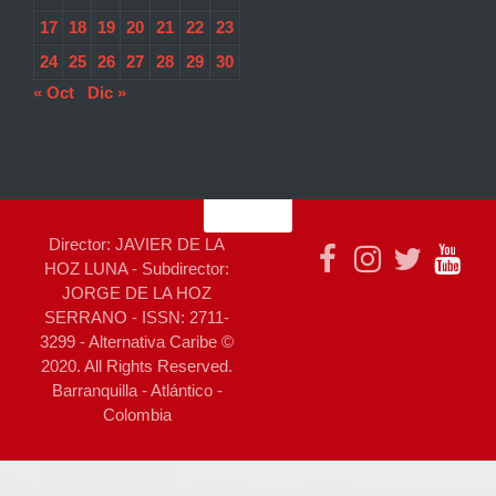
17
18
19
20
21
22
23
24
25
26
27
28
29
30
« Oct
Dic »
Director: JAVIER DE LA
HOZ LUNA - Subdirector:
JORGE DE LA HOZ
SERRANO - ISSN: 2711-
3299 - Alternativa Caribe ©
2020. All Rights Reserved.
Barranquilla - Atlántico -
Colombia