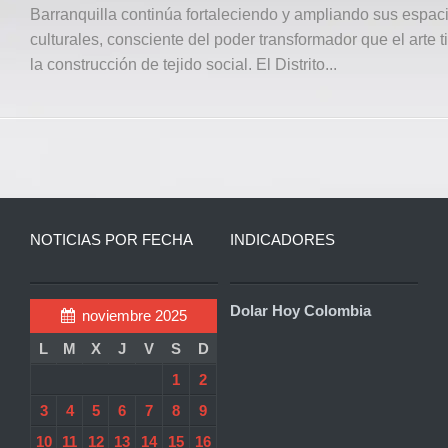
Barranquilla continúa fortaleciendo y ampliando sus espac
culturales, consciente del poder transformador que el arte 
la construcción de tejido social. El Distrito...
NOTICIAS POR FECHA
INDICADORES
Dolar Hoy Colombia
noviembre 2025
L
M
X
J
V
S
D
1
2
3
4
5
6
7
8
9
10
11
12
13
14
15
16