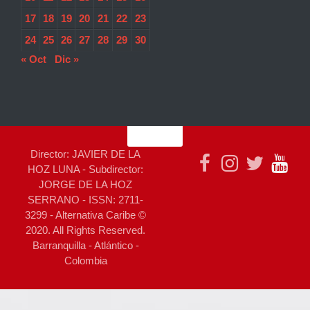
17
18
19
20
21
22
23
24
25
26
27
28
29
30
« Oct
Dic »
Director: JAVIER DE LA
HOZ LUNA - Subdirector:
JORGE DE LA HOZ
SERRANO - ISSN: 2711-
3299 - Alternativa Caribe ©
2020. All Rights Reserved.
Barranquilla - Atlántico -
Colombia