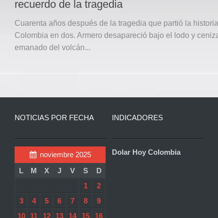
recuerdo de la tragedia
Cuarenta años después de la tragedia que partió la histori
Colombia en dos. Armero desapareció bajo el lodo y ceniz
emanado del volcán...
NOTICIAS POR FECHA
INDICADORES
Dolar Hoy Colombia
noviembre 2025
L
M
X
J
V
S
D
1
2
3
4
5
6
7
8
9
10
11
12
13
14
15
16