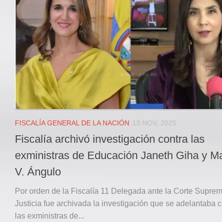
Local
Deportes
JUDICIAL
ÁREA METROPOLITANA
REGIONAL
DEPARTAMENTAL
Internacional
OPINIÓN
FISCALÍA GENERAL DE LA NACIÓN
13 NOV, 2025
Contactenos
Fiscalía archivó investigación contra las
facebook
exministras de Educación Janeth Giha y M
Twitter
V. Ángulo
Instagram
Por orden de la Fiscalía 11 Delegada ante la Corte Supre
Registro ISSN: 2711-3299
Justicia fue archivada la investigación que se adelantaba c
las exministras de...