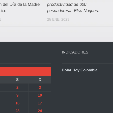
n del Día de la Madre
productividad de 600
tico
pescadores»: Elsa Noguera
6
25 ENE, 2023
INDICADORES
Dolar Hoy Colombia
S
D
2
3
9
10
16
17
23
24