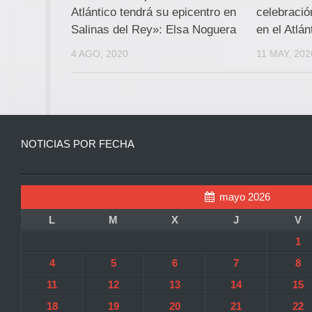
Atlántico tendrá su epicentro en
celebració
Salinas del Rey»: Elsa Noguera
en el Atlán
4 AGO, 2020
11 MAY, 202
NOTICIAS POR FECHA
mayo 2026
L
M
X
J
V
1
4
5
6
7
8
11
12
13
14
15
18
19
20
21
22