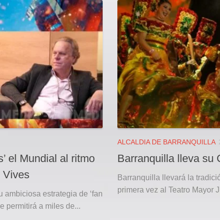
ALCALDIA DE BARRANQUILLA
’ el Mundial al ritmo
Barranquilla lleva su
s Vives
Barranquilla llevará la tradic
primera vez al Teatro Mayor 
 ambiciosa estrategia de ‘fan
 permitirá a miles de...