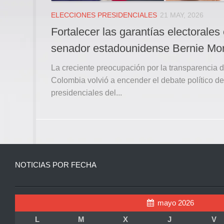
ELECCIONES PRESIDENCIALES
21 MAY, 2026
Fortalecer las garantías electorales
senador estadounidense Bernie Mo
La creciente preocupación por la transparencia d
Colombia volvió a encender el debate político de
presidenciales del...
NOTICIAS POR FECHA
mayo 2026
L
M
X
J
V