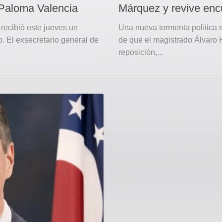
Paloma Valencia
Márquez y revive encu
recibió este jueves un
Una nueva tormenta política 
o. El exsecretario general de
de que el magistrado Álvaro
reposición,...