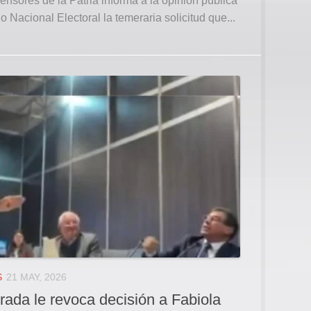
nsores de la Patria informa a la opinión pública
 Nacional Electoral la temeraria solicitud que...
S
21 MAY, 2026
ada le revoca decisión a Fabiola