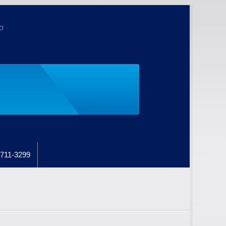
o
711-3299