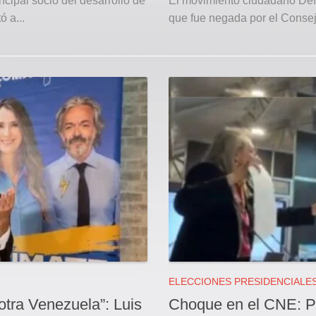
ncipal socio del desarrollo de
El movimiento ciudadano Defe
ó a...
que fue negada por el Consejo
ELECCIONES PRESIDENCIALE
otra Venezuela”: Luis
Choque en el CNE: Pr