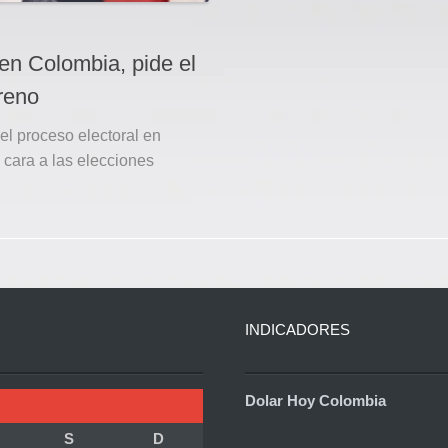
 en Colombia, pide el
reno
el proceso electoral en
 cara a las elecciones
INDICADORES
Dolar Hoy Colombia
S
D