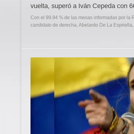
vuelta, superó a Iván Cepeda con 6
Con el 99.94 % de las mesas informadas por la R
candidato de derecha, Abelardo De La Espriella, s