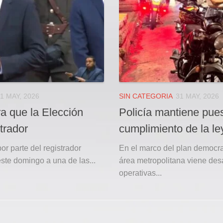
1 MAY, 2026
SIN CATEGORIA
31 MAY, 2026
a que la Elección
Policía mantiene pues
trador
cumplimiento de la le
por parte del registrador
En el marco del plan democrac
ste domingo a una de las...
área metropolitana viene desa
operativas...