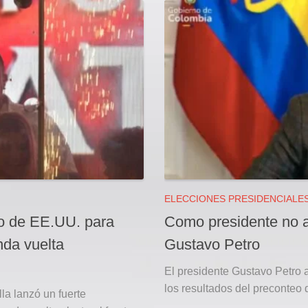
ELECCIONES PRESIDENCIALE
yo de EE.UU. para
Como presidente no a
nda vuelta
Gustavo Petro
El presidente Gustavo Petro 
los resultados del preconteo 
la lanzó un fuerte