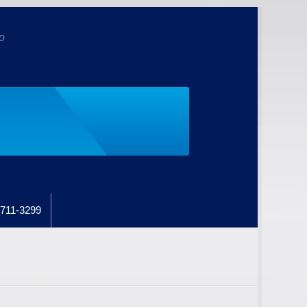
o
711-3299