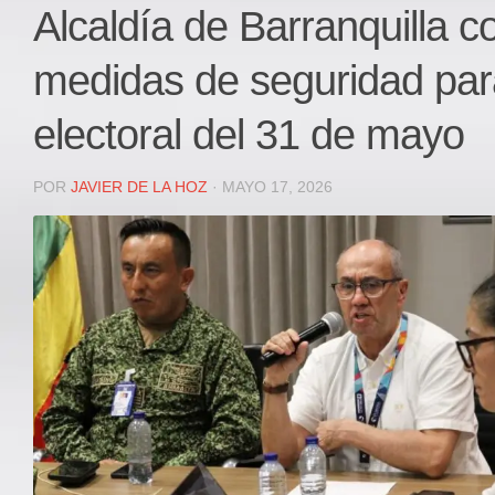
Local
Alcaldía de Barranquilla c
Deportes
medidas de seguridad par
JUDICIAL
ÁREA METROPOLITANA
electoral del 31 de mayo
REGIONAL
DEPARTAMENTAL
POR
JAVIER DE LA HOZ
· MAYO 17, 2026
Internacional
OPINIÓN
Contactenos
facebook
Twitter
Instagram
Registro ISSN: 2711-3299