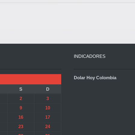
INDICADORES
Dolar Hoy Colombia
S
D
2
3
9
10
16
17
23
24