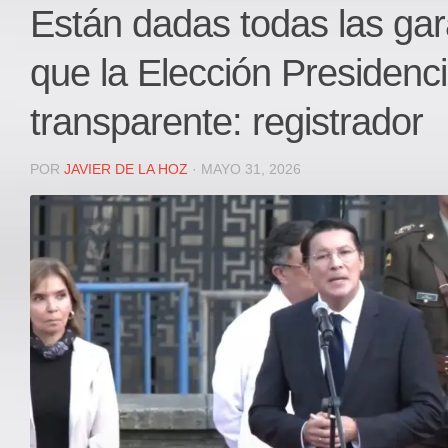
Local
Están dadas todas las gar
Deportes
que la Elección Presidenci
JUDICIAL
ÁREA METROPOLITANA
transparente: registrador
REGIONAL
DEPARTAMENTAL
POR
JAVIER DE LA HOZ
· MAYO 31, 2026
Internacional
OPINIÓN
Contactenos
facebook
Twitter
Instagram
Registro ISSN: 2711-3299