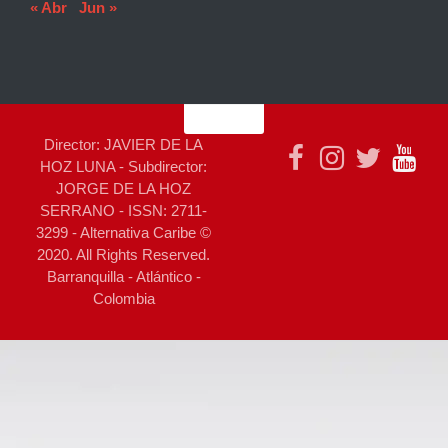
« Abr
Jun »
Director: JAVIER DE LA
HOZ LUNA - Subdirector:
JORGE DE LA HOZ
SERRANO - ISSN: 2711-
3299 - Alternativa Caribe ©
2020. All Rights Reserved.
Barranquilla - Atlántico -
Colombia