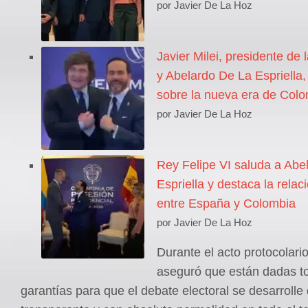
por Javier De La Hoz
Javier Milei, presidente de 
y Abelardo De La Espriella
sobre la nueva era de Col
por Javier De La Hoz
Rey Felipe VI saluda a Abe
Espriella y destaca la relaci
entre España y Colombia
por Javier De La Hoz
Durante el acto protocolar
aseguró que están dadas t
garantías para que el debate electoral se desarroll