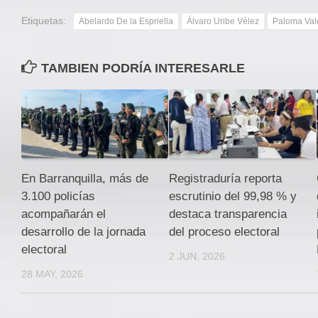
Etiquetas:
Abelardo De la Espriella
Álvaro Uribe Vélez
Paloma Val
TAMBIEN PODRÍA INTERESARLE
En Barranquilla, más de
Registraduría reporta
3.100 policías
escrutinio del 99,98 % y
acompañarán el
destaca transparencia
desarrollo de la jornada
del proceso electoral
electoral
2 JUN, 2026
28 MAY, 2026