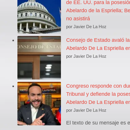
de EE. UU. para la posesió
Abelardo de la Espriella; 
no asistirá
por Javier De La Hoz
Consejo de Estado avaló la
Abelardo De La Espriella en
por Javier De La Hoz
Congreso responde con dur
Tribunal y defiende la pose
Abelardo De La Espriella en
por Javier De La Hoz
El texto de su mensaje es e