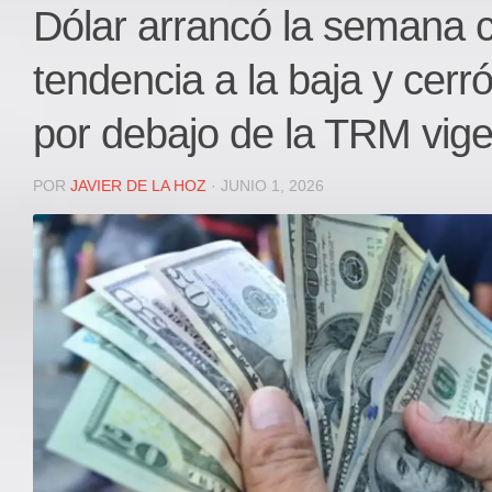
Local
Dólar arrancó la semana 
Deportes
tendencia a la baja y cerr
JUDICIAL
ÁREA METROPOLITANA
por debajo de la TRM vig
REGIONAL
DEPARTAMENTAL
POR
JAVIER DE LA HOZ
· JUNIO 1, 2026
Internacional
OPINIÓN
Contactenos
facebook
Twitter
Instagram
Registro ISSN: 2711-3299