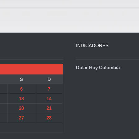
INDICADORES
Dolar Hoy Colombia
S
D
6
7
13
14
20
21
27
28