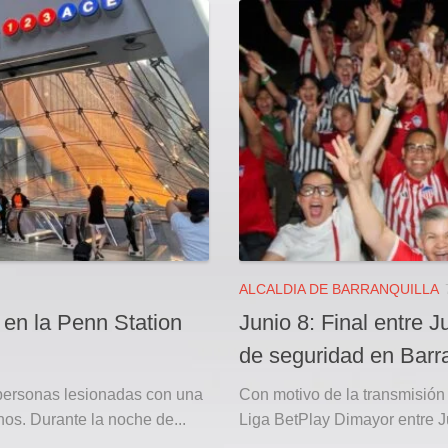
ALCALDIA DE BARRANQUILLA
en la Penn Station
Junio 8: Final entre Ju
de seguridad en Barra
personas lesionadas con una
Con motivo de la transmisión y
os. Durante la noche de...
Liga BetPlay Dimayor entre Jun