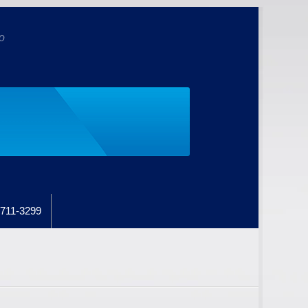
o
711-3299