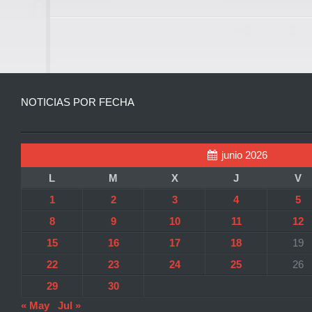
NOTICIAS POR FECHA
junio 2026
L
M
X
J
V
1
2
3
4
5
8
9
10
11
12
15
16
17
18
19
22
23
24
25
26
29
30
« May
Jul »