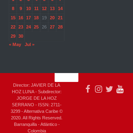
8
9
10
11
12
13
14
15
16
17
18
19
20
21
22
23
24
25
26
27
28
29
30
« May
Jul »
Director: JAVIER DE LA
HOZ LUNA - Subdirector:
JORGE DE LA HOZ
SERRANO - ISSN: 2711-
3299 - Alternativa Caribe ©
2020. All Rights Reserved.
Barranquilla - Atlántico -
Colombia