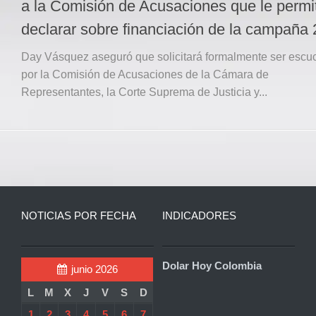
a la Comisión de Acusaciones que le permi
declarar sobre financiación de la campaña
Day Vásquez aseguró que solicitará formalmente ser esc
por la Comisión de Acusaciones de la Cámara de
Representantes, la Corte Suprema de Justicia y...
NOTICIAS POR FECHA
INDICADORES
Dolar Hoy Colombia
junio 2026
L
M
X
J
V
S
D
1
2
3
4
5
6
7