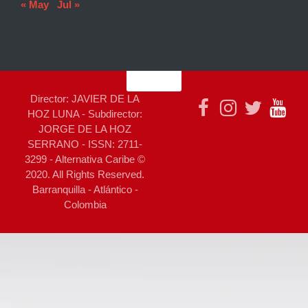
« May
Jul »
Director: JAVIER DE LA
HOZ LUNA - Subdirector:
JORGE DE LA HOZ
SERRANO - ISSN: 2711-
3299 - Alternativa Caribe ©
2020. All Rights Reserved.
Barranquilla - Atlántico -
Colombia