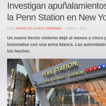
Local
Investigan apuñalamiento
Deportes
la Penn Station en New Yo
JUDICIAL
ÁREA METROPOLITANA
POR
JORGE DE LA HOZ SERRANO
· JUNIO 7, 2026
REGIONAL
Un nuevo hecho violento dejó al menos a cinco
DEPARTAMENTAL
lesionadas con una arma blanca. Las autoridade
Internacional
los hechos.
OPINIÓN
Contactenos
facebook
Twitter
Instagram
Registro ISSN: 2711-3299